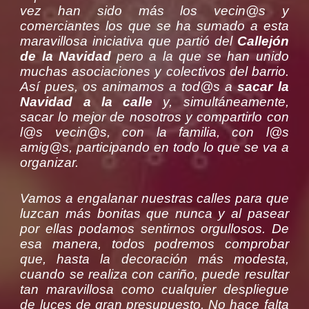
vez han sido más los vecin@s y
comerciantes los que se ha sumado a esta
maravillosa iniciativa que partió del
Callejón
de la Navidad
pero a la que se han unido
muchas asociaciones y colectivos del barrio.
Así pues, os animamos a tod@s a
sacar la
Navidad a la calle
y, simultáneamente,
sacar lo mejor de nosotros y compartirlo con
l@s vecin@s, con la familia, con l@s
amig@s, participando en todo lo que se va a
organizar.
Vamos a engalanar nuestras calles para que
luzcan más bonitas que nunca y al pasear
por ellas podamos sentirnos orgullosos. De
esa manera, todos podremos comprobar
que, hasta la decoración más modesta,
cuando se realiza con cariño, puede resultar
tan maravillosa como cualquier despliegue
de luces de gran presupuesto. No hace falta