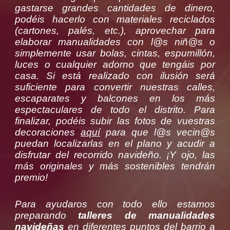
gastarse grandes cantidades de dinero,
podéis hacerlo con materiales reciclados
(cartones, palés, etc.), aprovechar para
elaborar manualidades con l@s niñ@s o
simplemente usar bolas, cintas, espumillón,
luces o cualquier adorno que tengáis por
casa. Si está realizado con ilusión será
suficiente para convertir nuestras calles,
escaparates y balcones en los más
espectaculares de todo el distrito. Para
finalizar, podéis subir las fotos de vuestras
decoraciones
aquí
para que l@s vecin@s
puedan localizarlas en el plano y acudir a
disfrutar del recorrido navideño. ¡Y ojo, las
más originales y más sostenibles tendrán
premio!
Para ayudaros con todo ello estamos
preparando
talleres de manualidades
navideñas
en diferentes puntos del barrio a